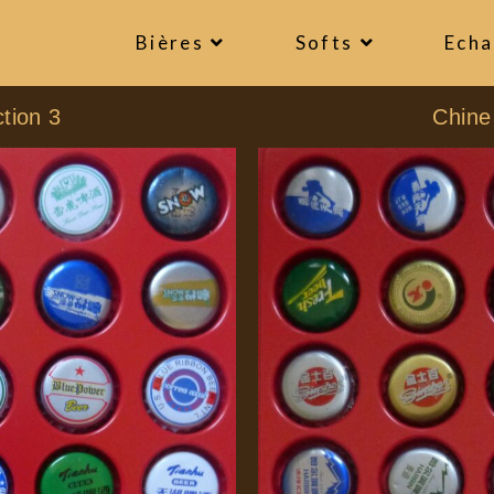
Bières
Softs
Ech
tion 3
Chine