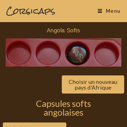
Corsicaps
Menu
Angola Softs
Choisir un nouveau
pays d'Afrique
Capsules softs
angolaises